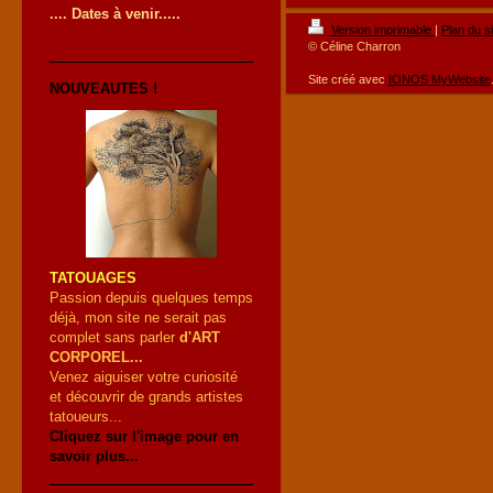
.... Dates à venir.....
Version imprimable
|
Plan du si
© Céline Charron
Site créé avec
IONOS MyWebsite
NOUVEAUTES !
TATOUAGES
Passion depuis quelques temps
déjà, mon site ne serait pas
complet sans parler
d'ART
CORPOREL...
Venez aiguiser votre curiosité
et découvrir de grands artistes
tatoueurs...
Cliquez sur l'image pour en
savoir plus...