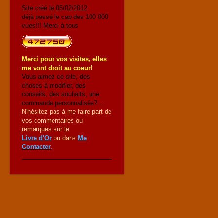
Site créé le 05/02/2012
déjà passé le cap des 100 000
vues!!! Merci à tous
Merci pour vos visites, elles
me vont droit au coeur!
Vous aimez ce site, des
choses à modifier, des
conseils, des souhaits, une
commande personnalisée?...
N'hésitez pas à me faire part de
vos commentaires ou
remarques sur le
Livre d'Or
ou dans
Me
Contacter
.