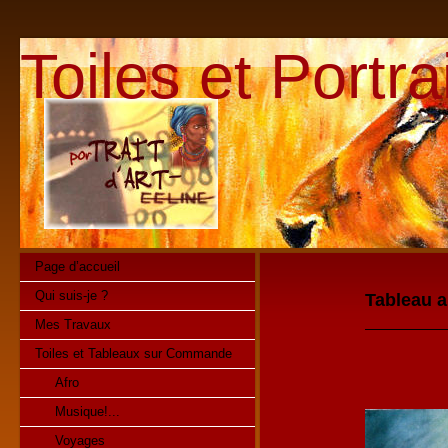
Toiles et Portr
Page d’accueil
Qui suis-je ?
Tableau a
Mes Travaux
Toiles et Tableaux sur Commande
Afro
Musique!...
Voyages