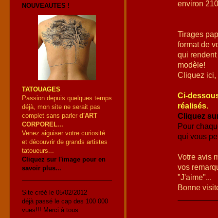
environ 210
NOUVEAUTES !
Tirages pap
format de vo
qui rendent 
modèle!
Cliquez ici,
TATOUAGES
Ci-dessous 
Passion depuis quelques temps
réalisés.
déjà, mon site ne serait pas
Cliquez sur
complet sans parler
d'ART
CORPOREL...
Pour chaque
Venez aiguiser votre curiosité
qui vous per
et découvrir de grands artistes
tatoueurs...
Votre avis 
Cliquez sur l'image pour en
vos remarq
savoir plus...
"J'aime"...
Bonne visite
Site créé le 05/02/2012
déjà passé le cap des 100 000
vues!!! Merci à tous