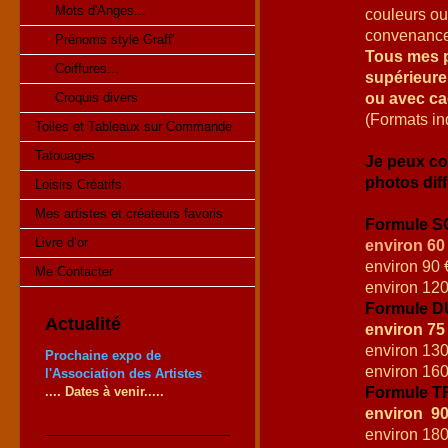
Mots d'Anges...
couleurs ou
convenance
Prénoms style Graff'
Tous mes po
Coiffures...
supérieure
ou avec cad
Croquis divers
(Formats in
Toiles et Tableaux sur Commande
Tatouages
Je peux co
photos dif
Loisirs Créatifs
Mes artistes et créateurs favoris
Formule S
Livre d’or
e
nviron 60 
environ 90 
Me Contacter
environ 120
Formule D
Actualité
environ 75 
environ 130
Prochaine expo de
environ 160
l'Association des Artistes
Formule T
.... Dates à venir.....
environ 90€
environ 180