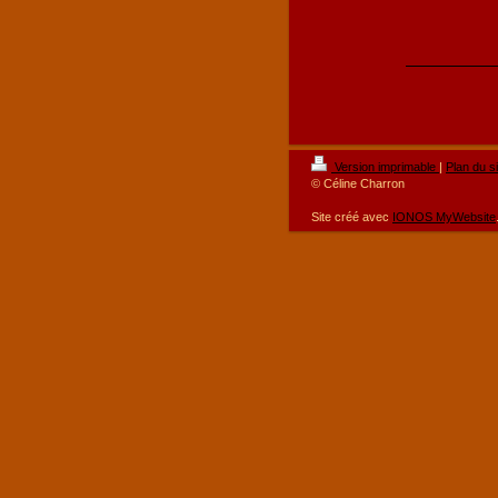
Version imprimable
|
Plan du si
© Céline Charron
Site créé avec
IONOS MyWebsite