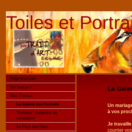
Toiles et Portr
Page d’accueil
Qui suis-je ?
La Galer
Mes Travaux
La Galerie des Portraits
Un mariage
à vos proc
"Portraits" d'animaux de
compagnie
Je travaill
Au Pays des Fées...
courrier vo